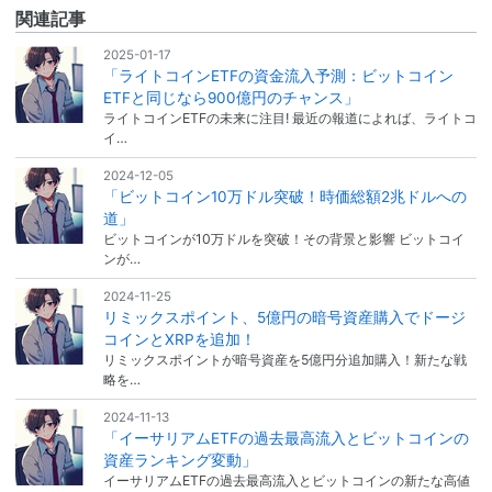
関連記事
2025-01-17
「ライトコインETFの資金流入予測：ビットコイン
ETFと同じなら900億円のチャンス」
ライトコインETFの未来に注目! 最近の報道によれば、ライトコ
イ…
2024-12-05
「ビットコイン10万ドル突破！時価総額2兆ドルへの
道」
ビットコインが10万ドルを突破！その背景と影響 ビットコイ
ンが…
2024-11-25
リミックスポイント、5億円の暗号資産購入でドージ
コインとXRPを追加！
リミックスポイントが暗号資産を5億円分追加購入！新たな戦
略を…
2024-11-13
「イーサリアムETFの過去最高流入とビットコインの
資産ランキング変動」
イーサリアムETFの過去最高流入とビットコインの新たな高値