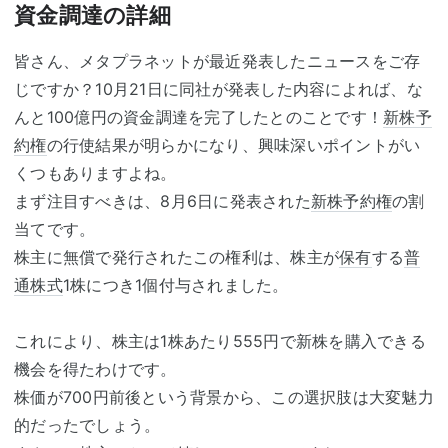
資金調達の詳細
皆さん、メタプラネットが最近発表したニュースをご存
じですか？10月21日に同社が発表した内容によれば、な
んと100億円の資金調達を完了したとのことです！
新株予
約権
の行使結果が明らかになり、興味深いポイントがい
くつもありますよね。
まず注目すべきは、8月6日に発表された
新株予約権
の割
当てです。
株主に無償で発行されたこの権利は、株主が
保有
する
普
通株式
1株につき1個付与されました。
これにより、株主は1株あたり555円で新株を購入できる
機会を得たわけです。
株価が700円前後という背景から、この選択肢は大変魅力
的だったでしょう。