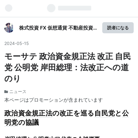
株式投資 FX 仮想通貨 不動産投資
読者になる
利益の風向き
2024
-
05
-
15
モーサテ 政治資金規正法 改正 自民
党 公明党 岸田総理：法改正への道
のり
ニュース
本ページはプロモーションが含まれています
政治資金規正法
の改正を巡る
自民党
と
公
明党
の協議