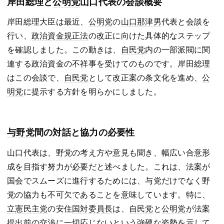
岸田総理と
公明党
山口代表の会談概要
岸田総理大臣は最近、
公明党
の
山口那津男
代表と会談を
行い、
政治資金規正法
の改正に向けた具体的なステップ
を確認しました。この動きは、
自民党
内の一部派閥に関
連する政治資金の不祥事を受けてのものです。岸田総理
はこの会談で、
自民党
として改正案の条文化を進め、
公
明党
に提示する方針を明らかにしました。
与野党
間の対話と協力の必要性
山口代表は、野党の考え方や意見も聞き、幅広い合意形
成を目指す努力が必要だと述べました。これは、法案が
国会でスムーズに進行するためには、与党だけでなく野
党の協力も不可欠であることを意味しています。特に、
立憲民主党
の安住
国対委員長
は、
自民党
と
公明党
が法案
提出前の交渉に一切応じないという強硬な姿勢を示して